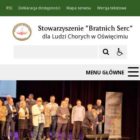
RSS
Deklaracja dostępności
Mapa serwisu
Wersja tekstowa
Stowarzyszenie "Bratnich Serc"
dla Ludzi Chorych w Oświęcimiu
Szukaj
MENU GŁÓWNE