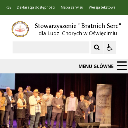
RSS
Deklaracja dostępności
Mapa serwisu
Wersja tekstowa
Stowarzyszenie "Bratnich Serc"
dla Ludzi Chorych w Oświęcimiu
Szukaj
MENU GŁÓWNE