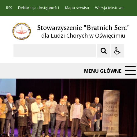
RSS
Deklaracja dostępności
Mapa serwisu
Wersja tekstowa
Stowarzyszenie "Bratnich Serc"
dla Ludzi Chorych w Oświęcimiu
Szukaj
MENU GŁÓWNE