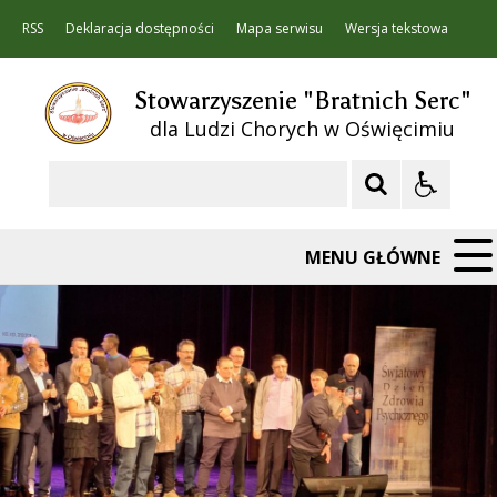
RSS
Deklaracja dostępności
Mapa serwisu
Wersja tekstowa
Stowarzyszenie "Bratnich Serc"
dla Ludzi Chorych w Oświęcimiu
Szukaj
MENU GŁÓWNE